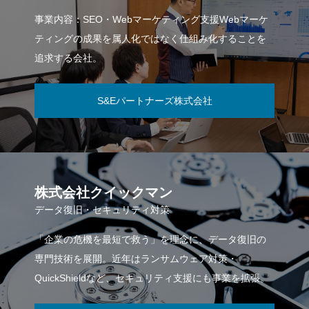
事業内容：SEO・Webマーケティング支援Webマーケ
ティングの成果を属人化ではなく仕組み化することを
追求する会社。
S&Eパートナーズ株式会社
株式会社クイックマン
データ復旧・セキュリティ対策
「企業の危機を最短で救う」を理念に、データ復旧の
専門技術を展開。近年はランサムウェア対策・
QuickShieldなど、セキュリティ支援にも事業を拡張。